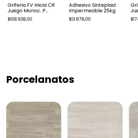
Griferia FV Inicia CR
Adhesivo Sinteplast
Gri
Juego Monoc. P
Impermeable 25kg
Ju
Lavatorio 0181 R
Ext
$108.938,00
$13.878,00
$17
03
Porcelanatos