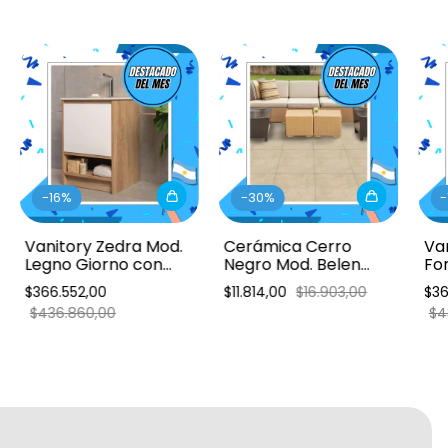
-
16
%
-
30
%
-
Vanitory Zedra Mod.
Cerámica Cerro
Va
Legno Giorno con
Negro Mod. Belen
Fo
Bacha embutida
38x38cm 1ra
Ba
$366.552,00
$11.814,00
$16.903,00
$36
50cm
50
$436.860,00
$4