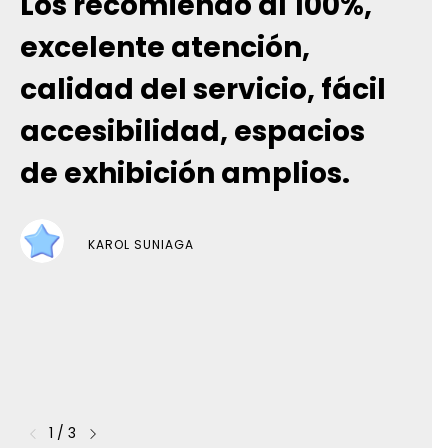
Los recomiendo al 100%,
E
excelente atención,
calidad del servicio, fácil
accesibilidad, espacios
de exhibición amplios.
KAROL SUNIAGA
1
/
3