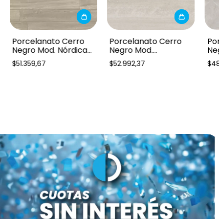
Porcelanato Cerro
Porcelanato Cerro
Po
Negro Mod. Nórdica
Negro Mod.
Ne
21x122cm 1ra
Travertino Romano
Gr
$51.359,67
$52.992,37
$48
82x82cm 1ra
1ra