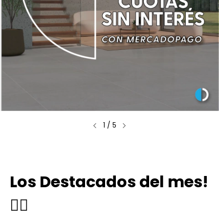
1
/
5
Los Destacados del mes!
👉🏼