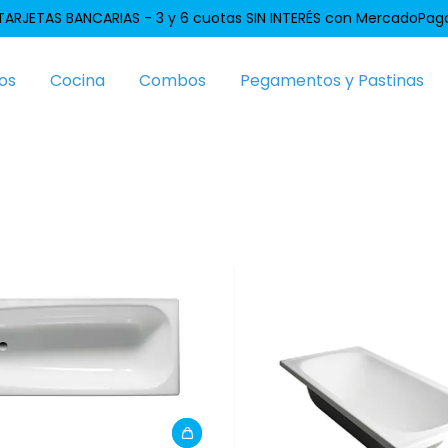
TARJETAS BANCARIAS - 3 y 6 cuotas SIN INTERÉS con MercadoPag
os
Cocina
Combos
Pegamentos y Pastinas