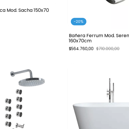
ca Mod. Sacha 150x70
-
20
%
Bañera Ferrum Mod. Serena
160x70cm
$564.760,00
$710.000,00