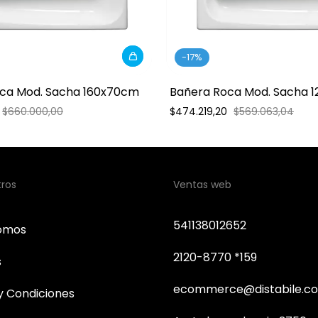
-
17
%
ca Mod. Sacha 160x70cm
Bañera Roca Mod. Sacha 
$660.000,00
$474.219,20
$569.063,04
tros
Ventas web
541138012652
somos
2120-8770 *159
s
ecommerce@distabile.co
y Condiciones