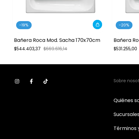
-
19
%
-
20
%
Bañera Roca Mod. Sacha 170x70cm
Bañera Ro
$544.403,37
$669.616,14
$531.255,00
Sobre noso
Quiénes 
Sucursale
Términos 