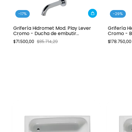
-
17
%
-
29
%
Grifería Hidromet Mod. Play Lever
Grifería H
Cromo - Ducha de embutir
Cromo - B
C/Transf.
Escocesa 
$71.500,00
$85.714,29
$178.750,0