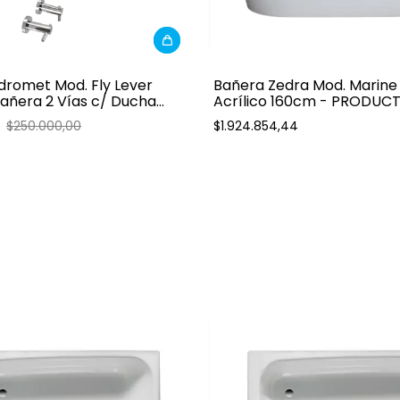
idromet Mod. Fly Lever
Bañera Zedra Mod. Marin
añera 2 Vías c/ Ducha
Acrílico 160cm - PRODUC
8 Jets
PEDIDO
0
$250.000,00
$1.924.854,44