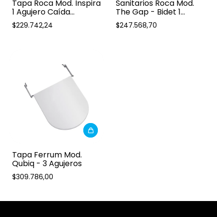
Sanitarios Roca Mod.
Tapa Roca Mod. Inspira
The Gap - Bidet 1
1 Agujero Caída
Agujero
Amortiguada
$247.568,70
$229.742,24
Tapa Ferrum Mod.
Qubiq - 3 Agujeros
$309.786,00