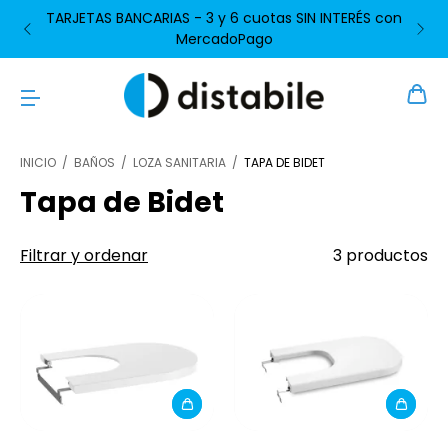
TARJETAS BANCARIAS - 3 y 6 cuotas SIN INTERÉS con
MercadoPago
INICIO
/
BAÑOS
/
LOZA SANITARIA
/
TAPA DE BIDET
Tapa de Bidet
Filtrar y ordenar
3 productos