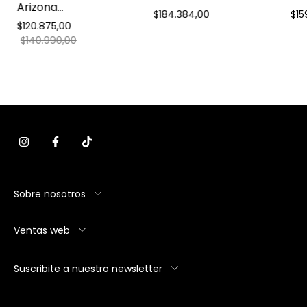
Arizona
Monocomando -
- 
$184.384,00
$15
Monocomando Alto -
Cocina
$120.875,00
Cocina
$140.990,00
Sobre nosotros
Ventas web
Suscribite a nuestro newsletter