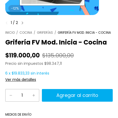
-
12
%
1
/
2
INICIO
/
COCINA
/
GRIFERÍAS
/
GRIFERÍA FV MOD. INICIA - COCINA
Grifería FV Mod. Inicia - Cocina
$119.000,00
$135.000,00
Precio sin impuestos
$98.347,11
6
x
$19.833,33
sin interés
Ver más detalles
Cambiar CP
Entregas para el CP:
MEDIOS DE ENVÍO