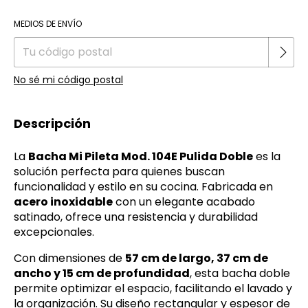
Cambiar CP
Entregas para el CP:
MEDIOS DE ENVÍO
No sé mi código postal
Descripción
La
Bacha Mi Pileta Mod. 104E Pulida Doble
es la
solución perfecta para quienes buscan
funcionalidad y estilo en su cocina. Fabricada en
acero inoxidable
con un elegante acabado
satinado, ofrece una resistencia y durabilidad
excepcionales.
Con dimensiones de
57 cm de largo, 37 cm de
ancho y 15 cm de profundidad
, esta bacha doble
permite optimizar el espacio, facilitando el lavado y
la organización. Su diseño rectangular y espesor de