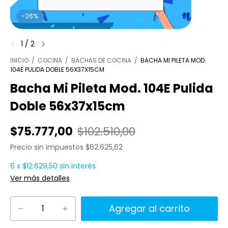
-
26
%
1
/
2
INICIO
/
COCINA
/
BACHAS DE COCINA
/
BACHA MI PILETA MOD.
104E PULIDA DOBLE 56X37X15CM
Bacha Mi Pileta Mod. 104E Pulida
Doble 56x37x15cm
$75.777,00
$102.510,00
Precio sin impuestos
$62.625,62
6
x
$12.629,50
sin interés
Ver más detalles