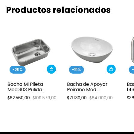
Productos relacionados
-
25
%
-
15
%
-
Bacha Mi Pileta
Bacha de Apoyar
Bac
Mod.303 Pulida
Peirano Mod.
143
Simple Lujo 52x32x18
Ovalada 40x33
44
$82.560,00
$109.579,00
$71.130,00
$84.000,00
$38
cm