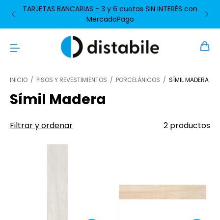
TARJETAS BANCARIAS - 3 y 6 cuotas SIN INTERÉS con
MercadoPago
INICIO
/
PISOS Y REVESTIMIENTOS
/
PORCELÁNICOS
/
SÍMIL MADERA
Símil Madera
Filtrar y ordenar
2 productos