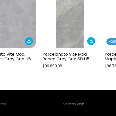
-
29
to Vite Mod.
Porcelanato Vite Mod.
Porce
ht Grey Grip H5
Rocca Grey Grip 3D H5
Mapl
1ra
60x120cm 1ra
20x16
$90.890,38
$96.7
tros
Ventas web