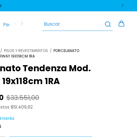
o
Perfiles y Zócalos
Pisos y Revestimientos
Polític
/
PISOS Y REVESTIMIENTOS
/
PORCELANATO
RWAY 19X118CM 1RA
anato Tendenza Mod.
 19x118cm 1RA
0
$33.551,00
estos
$19.409,92
 interés
s