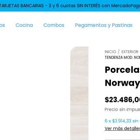
TARJETAS BANCARIAS - 3 y 6 cuotas SIN INTERÉS con MercadoPag
os
Cocina
Combos
Pegamentos y Pastinas
INICIO
/
EXTERIOR
TENDENZA MOD. NO
Porcel
Norway
$23.486,0
Precio sin impu
6
x
$3.914,33
sin
Ver más detalle