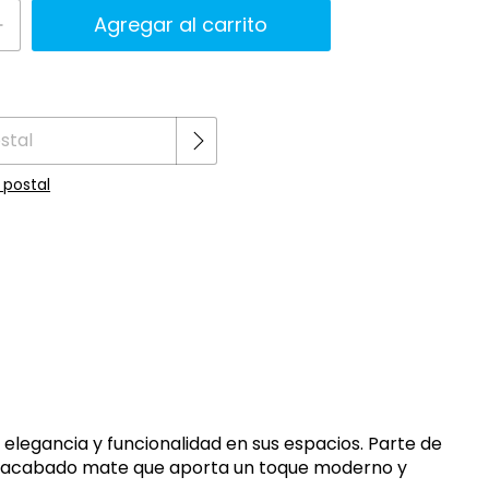
Cambiar CP
 CP:
 postal
elegancia y funcionalidad en sus espacios. Parte de
 un acabado mate que aporta un toque moderno y