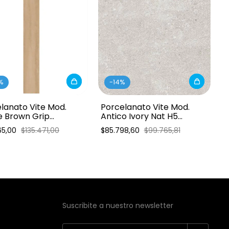
%
-
14
%
lanato Vite Mod.
Porcelanato Vite Mod.
e Brown Grip
Antico Ivory Nat H5
0cm 1ra
80x80cm 1ra
65,00
$135.471,00
$85.798,60
$99.765,81
Suscribite a nuestro newsletter