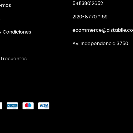
541138012652
somos
2120-8770 *159
s
ecommerce@distabile.co
y Condiciones
Av. Independencia 3750
 frecuentes