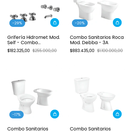
-
29
%
-
20
%
Grifería Hidromet Mod.
Combo Sanitarios Roca
Self - Combo
Mod. Debba - 3A
(Lavatorio, bidet y
$182.325,00
$255.000,00
$883.435,00
$1.100.000,00
ducha c/transf.)
-
17
%
Combo Sanitarios
Combo Sanitarios