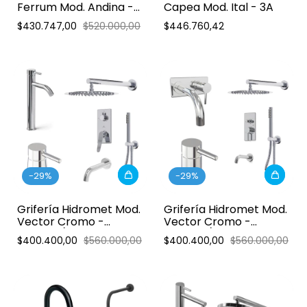
Ferrum Mod. Andina -
Capea Mod. Ital - 3A
1A
$430.747,00
$520.000,00
$446.760,42
-
29
%
-
29
%
Grifería Hidromet Mod.
Grifería Hidromet Mod.
Vector Cromo -
Vector Cromo -
Combo (Ducha de
Combo (Ducha 2 vías
$400.400,00
$560.000,00
$400.400,00
$560.000,00
embutir con transf. y
con transf. y
duchador)
duchador)