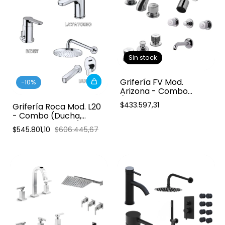
Sin stock
Grifería FV Mod.
-
10
%
Arizona - Combo
(Ducha, lavatorio y
$433.597,31
Grifería Roca Mod. L20
bidet)
- Combo (Ducha,
lavatorio y bidet)
$545.801,10
$606.445,67