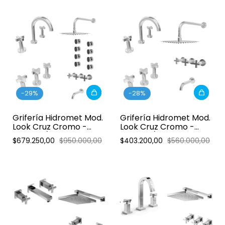
-
29
%
-
28
%
Grifería Hidromet Mod.
Grifería Hidromet Mod.
Look Cruz Cromo -
Look Cruz Cromo -
Combo (Ducha 2 vías
Combo (Ducha con
$679.250,00
$950.000,00
$403.200,00
$560.000,00
escocesa)
Transf.)