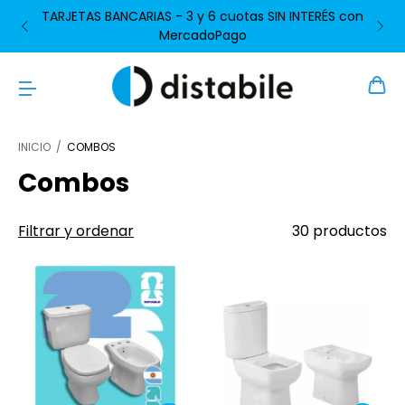
HORARIOS DE ATENCIÓN - lun a vie de 09 a 13 y de
14 a 17 hs / sab de 09 a 13 hs
INICIO
/
COMBOS
Combos
Filtrar y ordenar
30 productos