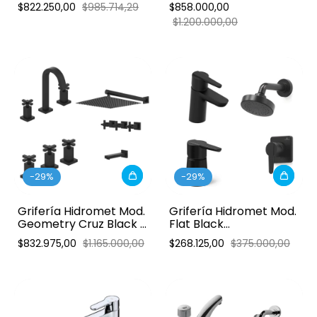
- Combo
Combo Pared
$822.250,00
$985.714,29
$858.000,00
$1.200.000,00
-
29
%
-
29
%
Grifería Hidromet Mod.
Grifería Hidromet Mod.
Geometry Cruz Black -
Flat Black
Combo
Monocomando -
$832.975,00
$1.165.000,00
$268.125,00
$375.000,00
Combo