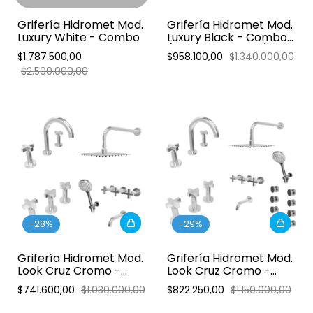
Grifería Hidromet Mod.
Grifería Hidromet Mod.
Luxury White - Combo
Luxury Black - Combo
(Ducha sin transf.)
$1.787.500,00
$958.100,00
$1.340.000,00
$2.500.000,00
-
28
%
-
29
%
Grifería Hidromet Mod.
Grifería Hidromet Mod.
Look Cruz Cromo -
Look Cruz Cromo -
Combo (Ducha con
Combo (Ducha 3 vías
$741.600,00
$1.030.000,00
$822.250,00
$1.150.000,00
transf. y duchador)
escocesa con
duchador)