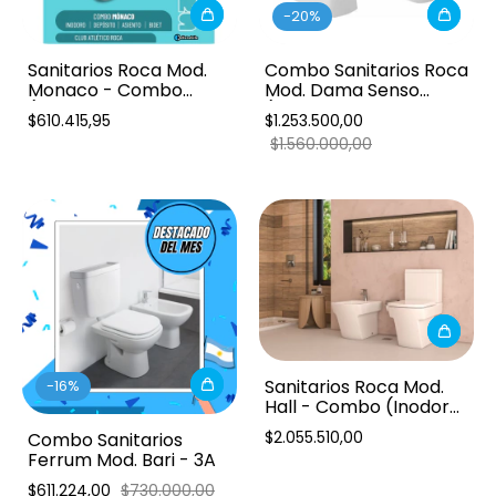
-
20
%
Sanitarios Roca Mod.
Combo Sanitarios Roca
Monaco - Combo
Mod. Dama Senso
(Inodoro largo, asiento,
(Inodoro largo, asiento,
$610.415,95
$1.253.500,00
depósito y bidet)
depósito dual y bidet)
$1.560.000,00
Sanitarios Roca Mod.
-
16
%
Hall - Combo (Inodoro
largo, deposito de
$2.055.510,00
Combo Sanitarios
apoyo y bidet)
Ferrum Mod. Bari - 3A
$611.224,00
$730.000,00