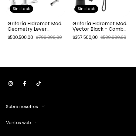
Sin stock
Sin stock
Grifería Hidromet Mod.
Grifería Hidromet Mod.
Geometry Lever
Vector Black - Combo
Cromo - Combo
(Ducha 2 vías
$500.500,00
$700.000,00
$357.500,00
$500.000,00
escocesa)
Sobre nosotros
Ventas web