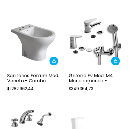
Sanitarios Ferrum Mod.
Grifería Fv Mod. M4
Veneto - Combo
Monocomando -
(Inodoro largo, asiento,
Combo (Lavatorio,
$1.282.962,44
$349.364,73
depósito y bidet)
bidet y ducha ext.)