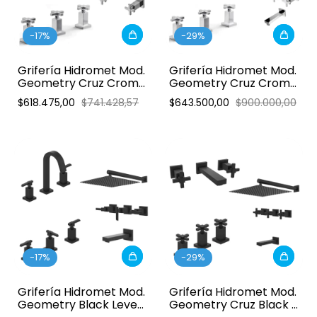
-
17
%
-
29
%
Grifería Hidromet Mod.
Grifería Hidromet Mod.
Geometry Cruz Cromo
Geometry Cruz Cromo
- Combo Pared
- Combo
$618.475,00
$741.428,57
$643.500,00
$900.000,00
-
17
%
-
29
%
Grifería Hidromet Mod.
Grifería Hidromet Mod.
Geometry Black Lever
Geometry Cruz Black -