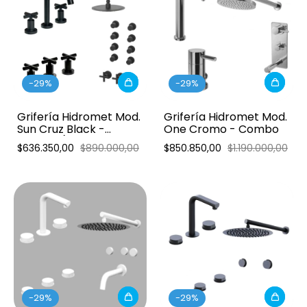
-
29
%
-
29
%
Grifería Hidromet Mod.
Grifería Hidromet Mod.
Sun Cruz Black -
One Cromo - Combo
Combo (Ducha 3 vías
$636.350,00
$890.000,00
$850.850,00
$1.190.000,00
escocesa)
-
29
%
-
29
%