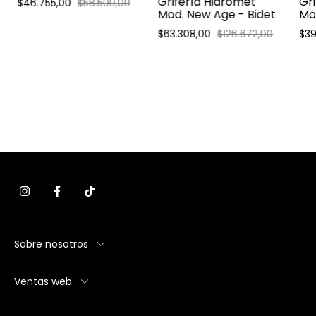
Grifería Hidromet
Gri
$46.755,00
$58.500,00
Bidet
Mod. New Age - Bidet
Mo
Mo
$63.308,00
$126.672,00
$39
Bid
Sobre nosotros
Ventas web