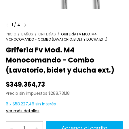
1
/
4
INICIO
/
BAÑOS
/
GRIFERÍAS
/
GRIFERÍA FV MOD. M4
MONOCOMANDO - COMBO (LAVATORIO, BIDET Y DUCHA EXT.)
Grifería Fv Mod. M4
Monocomando - Combo
(Lavatorio, bidet y ducha ext.)
$349.364,73
Precio sin impuestos
$288.731,18
6
x
$58.227,46
sin interés
Ver más detalles