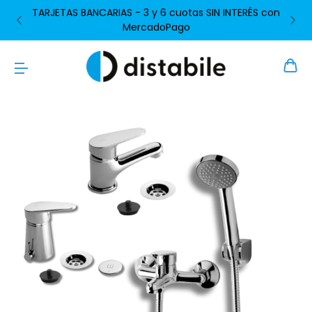
TARJETAS BANCARIAS - 3 y 6 cuotas SIN INTERÉS con
MercadoPago