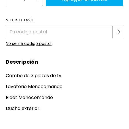
Cambiar CP
Entregas para el CP:
MEDIOS DE ENVÍO
No sé mi código postal
Descripción
Combo de 3 piezas de fv
Lavatorio Monocomando
Bidet Monocomando
Ducha exterior.