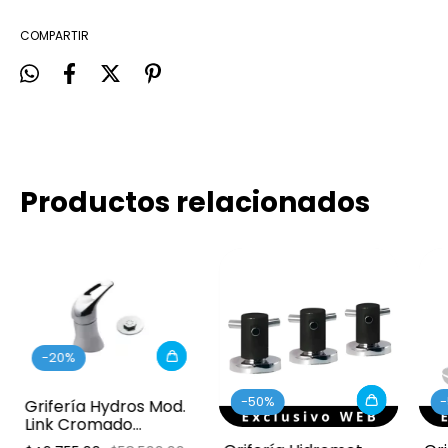
COMPARTIR
Productos relacionados
-
20
%
-
50
%
-
Grifería Hydros Mod.
Link Cromado
Monocomando -