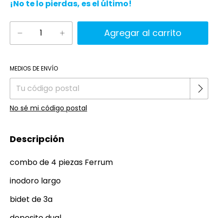
¡No te lo pierdas, es el último!
Cambiar CP
Entregas para el CP:
MEDIOS DE ENVÍO
No sé mi código postal
Descripción
combo de 4 piezas Ferrum
inodoro largo
bidet de 3a
deposito dual