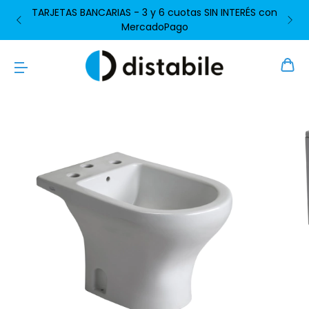
TARJETAS BANCARIAS - 3 y 6 cuotas SIN INTERÉS con
MercadoPago