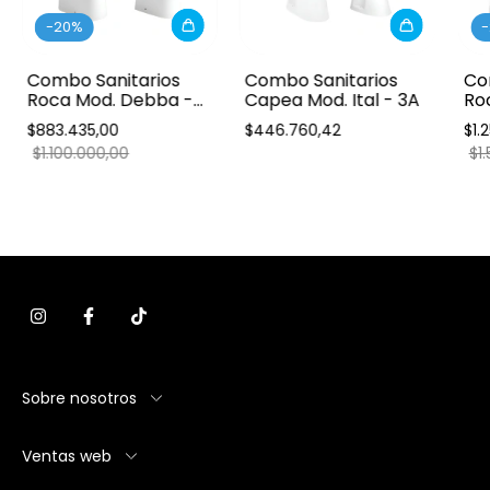
-
20
%
-
Combo Sanitarios
Combo Sanitarios
Co
Roca Mod. Debba -
Capea Mod. Ital - 3A
Ro
3A
Sen
$883.435,00
$446.760,42
$1.
asi
$1.100.000,00
$1
dua
Sobre nosotros
Ventas web