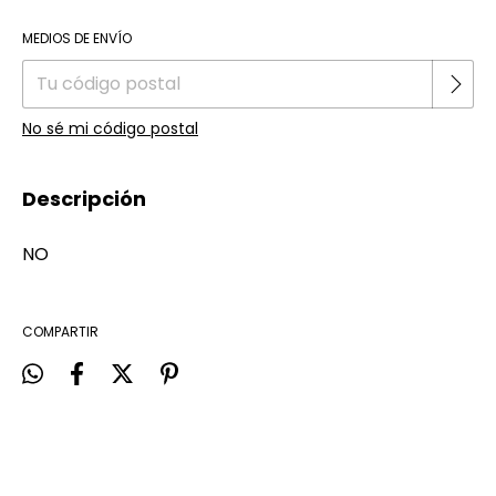
Cambiar CP
Entregas para el CP:
MEDIOS DE ENVÍO
No sé mi código postal
Descripción
NO
COMPARTIR