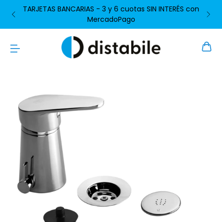
TARJETAS BANCARIAS - 3 y 6 cuotas SIN INTERÉS con
MercadoPago