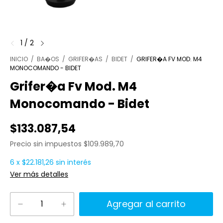
1
/
2
INICIO
/
BA�OS
/
GRIFER�AS
/
BIDET
/
GRIFER�A FV MOD. M4
MONOCOMANDO - BIDET
Grifer�a Fv Mod. M4
Monocomando - Bidet
$133.087,54
Precio sin impuestos
$109.989,70
6
x
$22.181,26
sin interés
Ver más detalles