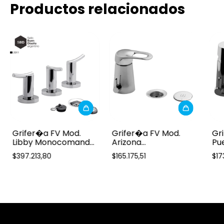
Productos relacionados
Grifer�a FV Mod.
Grifer�a FV Mod.
Gr
Libby Monocomando
Arizona
Pu
- Bidet
Monocomando -
- B
$397.213,80
$165.175,51
$17
Bidet