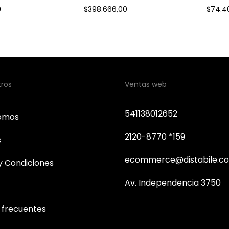
Coci
9
$398.666,00
$74.4
tros
Ventas web
541138012652
somos
2120-8770 *159
s
ecommerce@distabile.co
y Condiciones
Av. Independencia 3750
 frecuentes