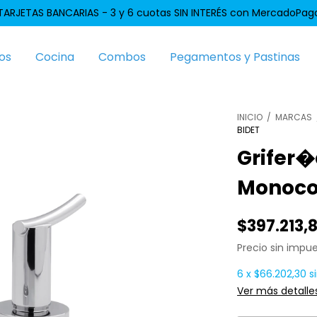
TARJETAS BANCARIAS - 3 y 6 cuotas SIN INTERÉS con MercadoPag
os
Cocina
Combos
Pegamentos y Pastinas
INICIO
/
MARCAS
BIDET
Grifer�
Monoco
$397.213,
Precio sin impu
6
x
$66.202,30
s
Ver más detalle