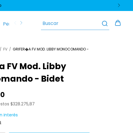
o
Perfiles y Zócalos
Pisos y Revestimientos
Polític
/
FV
/
GRIFER�A FV MOD. LIBBY MONOCOMANDO -
a FV Mod. Libby
mando - Bidet
80
estos
$328.275,87
in interés
s