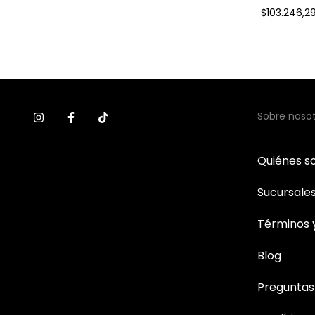
$17.735,00
$103.246,2
Sobre noso
Quiénes 
Sucursale
Términos 
Blog
Preguntas