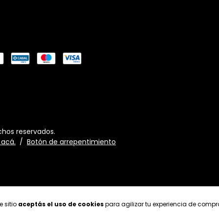
chos reservados.
 acá.
/
Botón de arrepentimiento
e sitio
aceptás el uso de cookies
para agilizar tu experiencia de compr