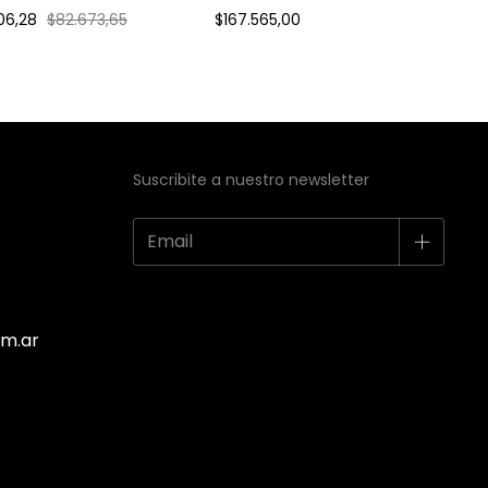
na
06,28
$82.673,65
$167.565,00
Suscribite a nuestro newsletter
m.ar