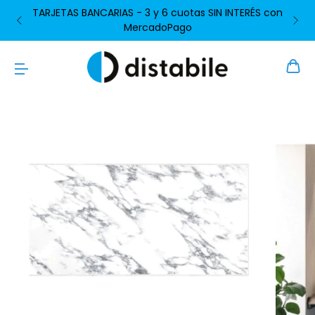
TARJETAS BANCARIAS - 3 y 6 cuotas SIN INTERÉS con
MercadoPago