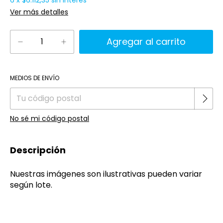
6
x
$6.112,35
sin interés
Ver más detalles
Cambiar CP
Entregas para el CP:
MEDIOS DE ENVÍO
No sé mi código postal
Descripción
Nuestras imágenes son ilustrativas pueden variar
según lote.