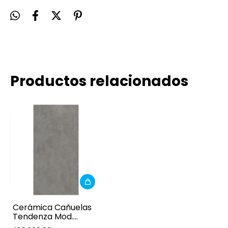
Productos relacionados
Cerámica Cañuelas
Tendenza Mod.
Pargas 61x123cm 1ra