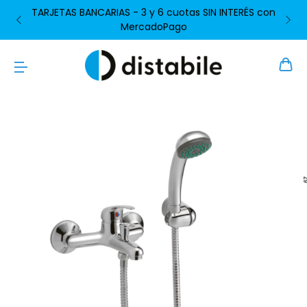
TARJETAS BANCARIAS - 3 y 6 cuotas SIN INTERÉS con
MercadoPago