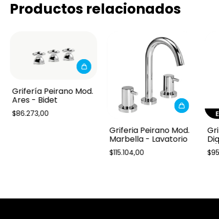
Productos relacionados
Grifería Peirano Mod.
Ares - Bidet
$86.273,00
Griferia Peirano Mod.
Gri
Marbella - Lavatorio
Di
C/
$115.104,00
$95