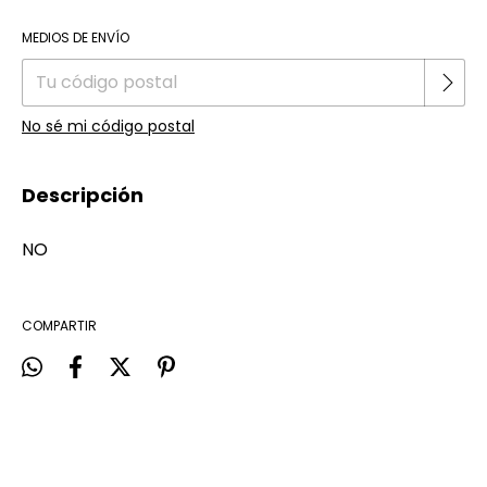
Cambiar CP
Entregas para el CP:
MEDIOS DE ENVÍO
No sé mi código postal
Descripción
NO
COMPARTIR