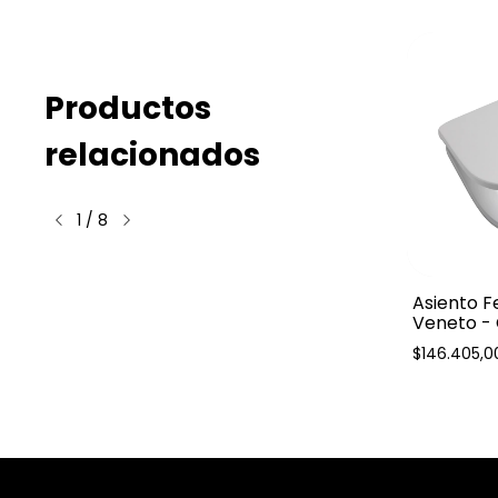
Productos
relacionados
1
/
8
um Mod.
Asiento Ferrum Mod.
Asiento F
el
Trento - Cierre Suave
Veneto - 
$376.149,00
$146.405,0