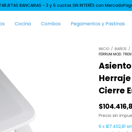
TARJETAS BANCARIAS - 3 y 6 cuotas SIN INTERÉS con MercadoPag
os
Cocina
Combos
Pegamentos y Pastinas
INICIO
/
BAÑOS
/
FERRUM MOD. TREN
Asiento
Herraje
Cierre 
$104.416,
Precio sin impu
6
x
$17.402,81
si