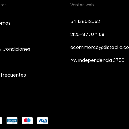
tros
Ventas web
541138012652
somos
2120-8770 *159
s
ecommerce@distabile.co
y Condiciones
Av. Independencia 3750
 frecuentes