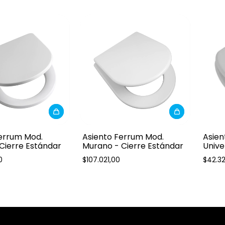
errum Mod.
Asiento Ferrum Mod.
Asien
Cierre Estándar
Murano - Cierre Estándar
Unive
TFW 
0
$107.021,00
$42.3