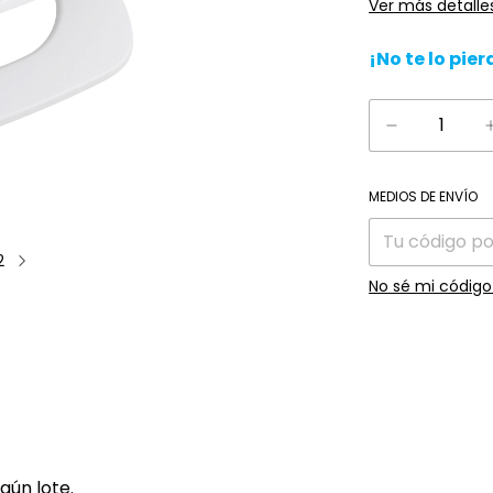
Ver más detalle
¡No te lo pier
Entregas para el
MEDIOS DE ENVÍO
2
No sé mi código
gún lote.