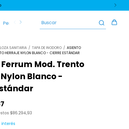
o
Perfiles y Zócalos
Pisos y Revestimientos
Polític
LOZA SANITARIA
/
TAPA DE INODORO
/
ASIENTO
TO HERRAJE NYLON BLANCO - CIERRE ESTÁNDAR
 Ferrum Mod. Trento
 Nylon Blanco -
Estándar
87
estos
$86.294,93
n interés