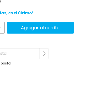
s
das, es el último!
Cambiar CP
 CP:
 postal