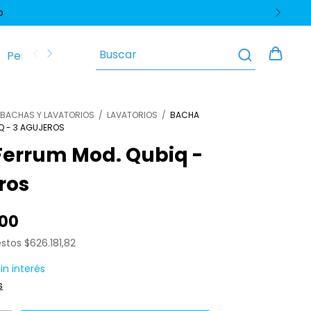
o
Perfiles y Zócalos
Pisos y Revestimientos
Polític
BACHAS Y LAVATORIOS
/
LAVATORIOS
/
BACHA
Q - 3 AGUJEROS
Ferrum Mod. Qubiq -
ros
,00
estos
$626.181,82
sin interés
s