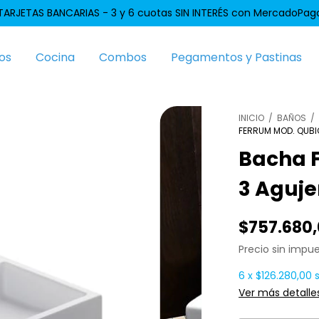
TARJETAS BANCARIAS - 3 y 6 cuotas SIN INTERÉS con MercadoPag
os
Cocina
Combos
Pegamentos y Pastinas
INICIO
/
BAÑOS
/
FERRUM MOD. QUBI
Bacha 
3 Aguje
$757.680
Precio sin impu
6
x
$126.280,00
Ver más detalle