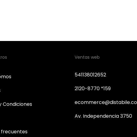
tros
Ventas web
541138012652
somos
2120-8770 *159
s
ecommerce@distabile.co
y Condiciones
Av. Independencia 3750
 frecuentes