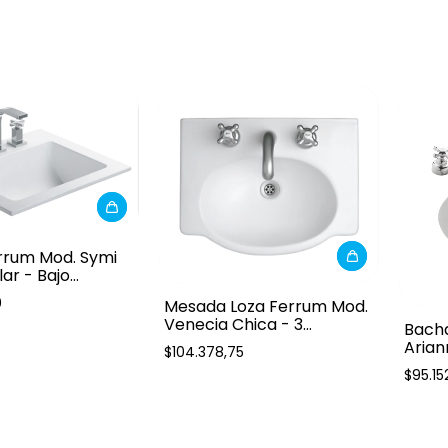
rrum Mod. Symi
ar - Bajo
0
Mesada Loza Ferrum Mod.
Venecia Chica - 3
Bach
Agujeros
Arian
$104.378,75
Mesa
$95.15