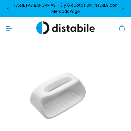
TARJETAS BANCARIAS - 3 y 6 cuotas SIN INTERÉS con
MercadoPago