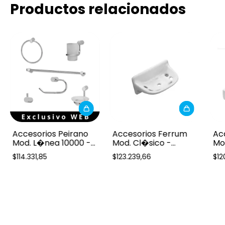
Productos relacionados
Accesorios Peirano
Accesorios Ferrum
Ac
Mod. L�nea 10000 -
Mod. Cl�sico -
Mod
6 Piezas
Portavaso cepillo
Int
$114.331,85
$123.239,66
$12
blanco