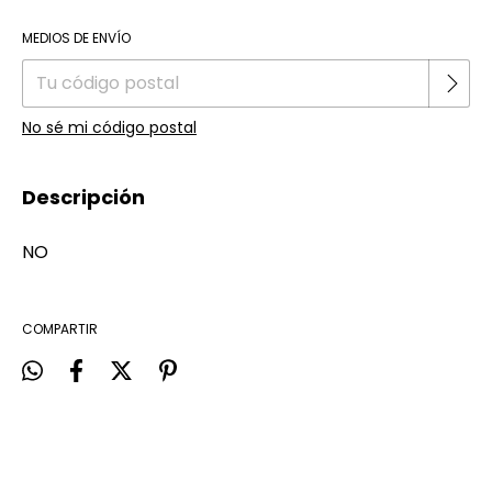
Cambiar CP
Entregas para el CP:
MEDIOS DE ENVÍO
No sé mi código postal
Descripción
NO
COMPARTIR